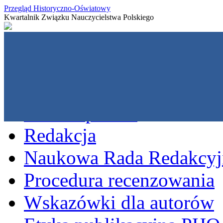
Przegląd Historyczno-Oświatowy
Kwartalnik Związku Nauczycielstwa Polskiego
O czasopiśmie
Redakcja
Naukowa Rada Redakcyj
Procedura recenzowania
Wskazówki dla autorów