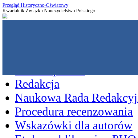
Przegląd Historyczno-Oświatowy
Kwartalnik Związku Nauczycielstwa Polskiego
O czasopiśmie
Redakcja
Naukowa Rada Redakcyj
Procedura recenzowania
Wskazówki dla autorów