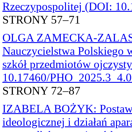
Rzeczypospolitej (DOI: 1
STRONY 57–71
OLGA ZAMECKA-ZALAS: R
Nauczycielstwa Polskiego w
szkół przedmiotów ojczyst
10.17460/PHO_2025.3_4.0
STRONY 72–87
IZABELA BOŻYK: Postawy n
ideologicznej i działań apa