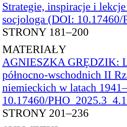
Strategie, inspiracje i lekc
socjologa (DOI: 10.17460
STRONY 181–200
MATERIAŁY
AGNIESZKA GRȨDZIK: Lista
północno-wschodnich II Rzec
niemieckich w latach 1941–
10.17460/PHO_2025.3_4.1
STRONY 201–236