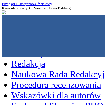
Przegląd Historyczno-Oświatowy
Kwartalnik Związku Nauczycielstwa Polskiego
O czasopiśmie
Redakcja
Naukowa Rada Redakcyj
Procedura recenzowania
Wskazówki dla autorów