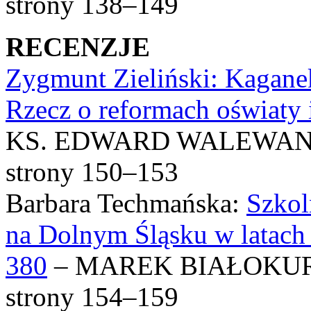
strony 138–149
RECENZJE
Zygmunt Zieliński: Kagane
Rzecz o reformach oświaty i
KS. EDWARD WALEWA
strony 150–153
Barbara Techmańska:
Szkol
na Dolnym Śląsku w latach
380
– MAREK BIAŁOKU
strony 154–159