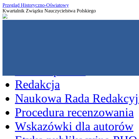
Przegląd Historyczno-Oświatowy
Kwartalnik Związku Nauczycielstwa Polskiego
O czasopiśmie
Redakcja
Naukowa Rada Redakcyj
Procedura recenzowania
Wskazówki dla autorów