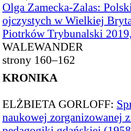
Olga Zamecka-Zalas: Polsk
ojczystych w Wielkiej Bryt
Piotrków Trybunalski 2019,
WALEWANDER
strony 160–162
KRONIKA
ELŻBIETA GORLOFF:
Sp
naukowej zorganizowanej z o
pedagogiki gdańskiej (195