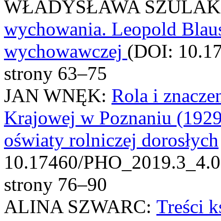
WŁADYSŁAWA SZULAK
wychowania. Leopold Blauste
wychowawczej
(DOI: 10.1
strony 63–75
JAN WNĘK:
Rola i znacz
Krajowej w Poznaniu (1929
oświaty rolniczej dorosłych
10.17460/PHO_2019.3_4.0
strony 76–90
ALINA SZWARC:
Treści k