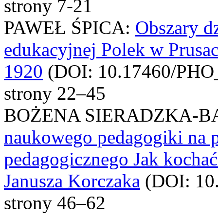
strony 7-21
PAWEŁ ŚPICA:
Obszary dz
edukacyjnej Polek w Prusa
1920
(DOI: 10.17460/PHO_
strony 22–45
BOŻENA SIERADZKA-B
naukowego pedagogiki na p
pedagogicznego Jak kochać
Janusza Korczaka
(DOI: 10
strony 46–62