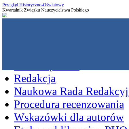
Przegląd Historyczno-Oświatowy
Kwartalnik Związku Nauczycielstwa Polskiego
O czasopiśmie
Redakcja
Naukowa Rada Redakcyj
Procedura recenzowania
Wskazówki dla autorów